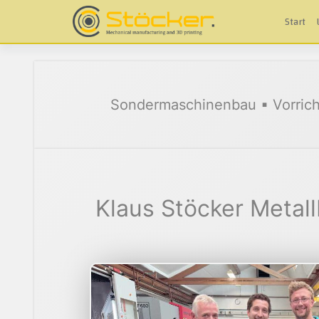
Skip
to
Start
content
Sondermaschinenbau ▪ Vorrich
Klaus Stöcker Metal