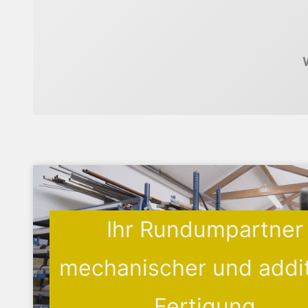
Ihr Rundumpartner
mechanischer und addit
Fertigung