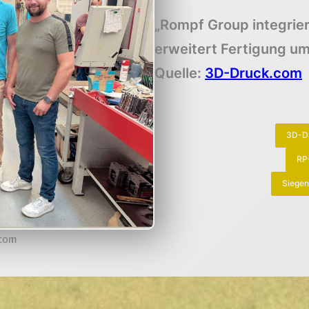
„Rompf Group integrier
erweitert Fertigung u
Quelle:
3D-Druck.com
3D-Dr
RP-
Siegen
.com