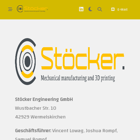
Skip
to
E-Mail
content
Stöcker Engineering GmbH
Wustbacher Str. 10
42929 Wermelskirchen
Geschäftsführer:
Vincent Lowag, Joshua Rompf,
Samuel Rompf